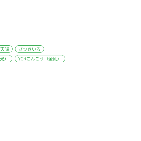
る
天陽
さつきいろ
月光）
YCRこんごう（金剛）