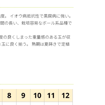
度。 イオウ病抵抗性で黒腐病に強い。
期間の長い、栽培容易なボール系品種で
ｇ程度の良くしまった重量感のある玉が収
８玉に良く揃う。 熟期は夏蒔きで定植