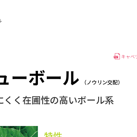
ル
キャベ
ューボール
（ノウリン交配）
にくく在圃性の高いボール系
特性