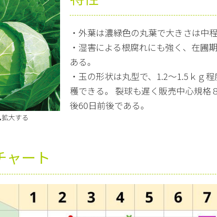
・外葉は濃緑色の丸葉で大きさは中程
・湿害による根腐れにも強く、在圃
ある。
・玉の形状は丸型で、1.2～1.5ｋ
穫できる。 裂球も遅く販売中心規格
後60日前後である。
🔍拡大する
チャート