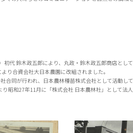
年）初代 鈴木政五郎により、丸政・鈴木政五郎商店とし
郎により合資会社大日本農園に改組されました。
会社合同が行われ、日本農林種苗株式会社として活動し
り昭和27年11月に「株式会社 日本農林社」として法