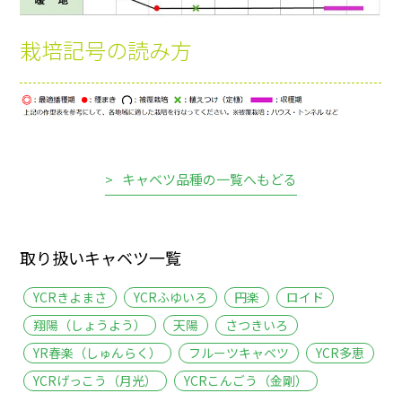
栽培記号の読み方
キャベツ品種の一覧へもどる
取り扱いキャベツ一覧
YCRきよまさ
YCRふゆいろ
円楽
ロイド
翔陽（しょうよう）
天陽
さつきいろ
YR春楽（しゅんらく）
フルーツキャベツ
YCR多恵
YCRげっこう（月光）
YCRこんごう（金剛）