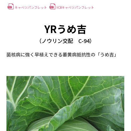
キャベツパンフレット
YCRキャベツパンフレット
YRうめ吉
（ノウリン交配 C-94）
菌核病に強く早植えできる萎黄病抵抗性の「うめ吉」