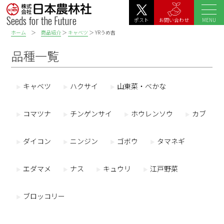
Seeds for the Future
MENU
ポスト
お問い合わせ
ホーム
＞
商品紹介
＞
キャベツ
＞ YRうめ吉
品種一覧
キャベツ
ハクサイ
山東菜・べかな
コマツナ
チンゲンサイ
ホウレンソウ
カブ
ダイコン
ニンジン
ゴボウ
タマネギ
エダマメ
ナス
キュウリ
江戸野菜
ブロッコリー