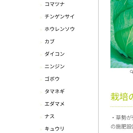
コマツナ
チンゲンサイ
ホウレンソウ
カブ
ダイコン
ニンジン
ゴボウ
タマネギ
栽培
エダマメ
ナス
・草勢が
の施肥設
キュウリ