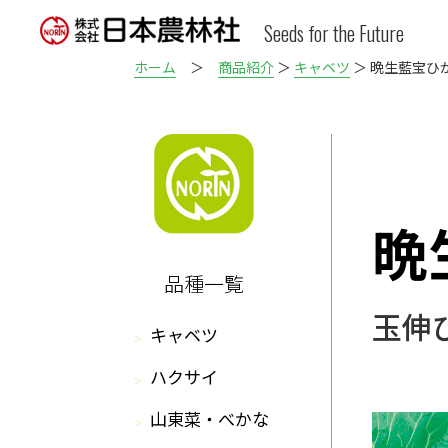
Seeds for the Future
ホーム
＞
商品紹介
＞
キャベツ
＞ 晩生藍宝ひ
晩
品種一覧
玉伸
キャベツ
ハクサイ
山東菜・べかな