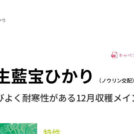
かり
キャベ
生藍宝ひかり
（ノウリン交配
びよく耐寒性がある12月収穫メイ
特性