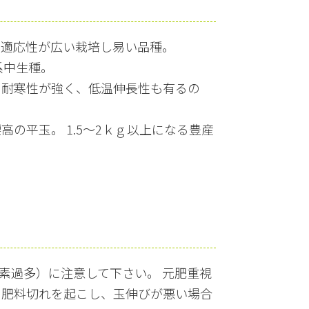
地適応性が広い栽培し易い品種。
系中生種。
。耐寒性が強く、低温伸長性も有るの
。
の平玉。 1.5～2ｋｇ以上になる豊産
素過多）に注意して下さい。 元肥重視
に肥料切れを起こし、玉伸びが悪い場合