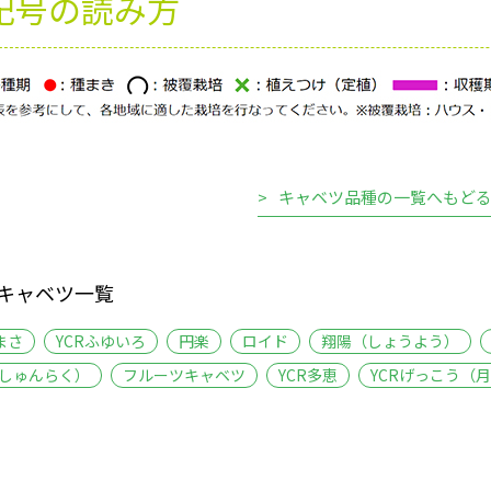
記号の読み方
キャベツ品種の一覧へもど
キャベツ一覧
まさ
YCRふゆいろ
円楽
ロイド
翔陽（しょうよう）
（しゅんらく）
フルーツキャベツ
YCR多恵
YCRげっこう（