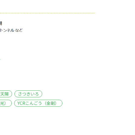
る
天陽
さつきいろ
月光）
YCRこんごう（金剛）