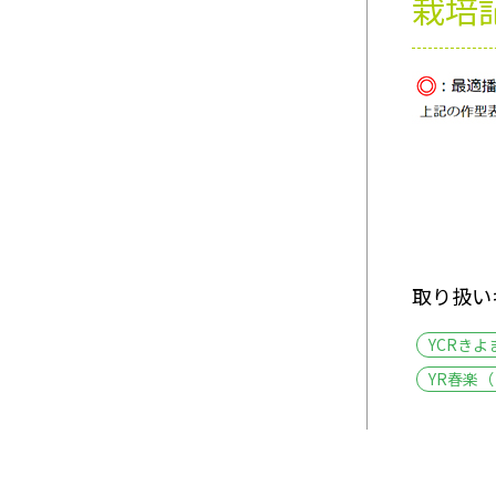
栽培
取り扱い
YCRきよ
YR春楽