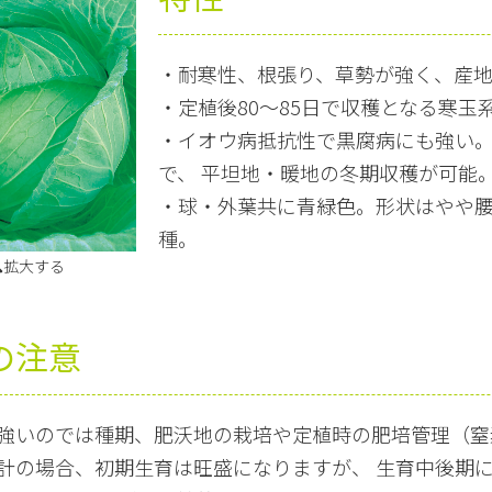
・耐寒性、根張り、草勢が強く、産
・定植後80～85日で収穫となる寒玉
・イオウ病抵抗性で黒腐病にも強い
で、 平坦地・暖地の冬期収穫が可能
・球・外葉共に青緑色。形状はやや腰高
種。
🔍拡大する
の注意
強いのでは種期、肥沃地の栽培や定植時の肥培管理（窒
計の場合、初期生育は旺盛になりますが、 生育中後期