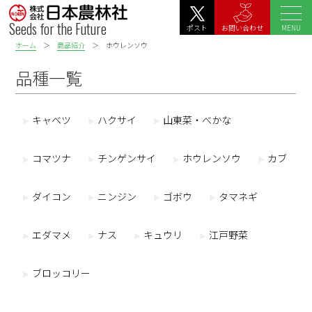
Seeds for the Future
MENU
ポスト
お問い合わせ
ホーム
＞
商品紹介
＞ ホウレンソウ
品種一覧
キャベツ
ハクサイ
山東菜・べかな
コマツナ
チンゲンサイ
ホウレンソウ
カブ
ダイコン
ニンジン
ゴボウ
タマネギ
エダマメ
ナス
キュウリ
江戸野菜
ブロッコリー